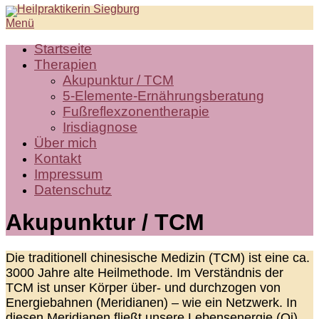
Zum
Menü
Inhalt
springen
Startseite
Therapien
Akupunktur / TCM
5-Elemente-Ernährungsberatung
Fußreflexzonentherapie
Irisdiagnose
Über mich
Kontakt
Impressum
Datenschutz
Akupunktur / TCM
Die traditionell chinesische Medizin (TCM) ist eine ca.
3000 Jahre alte Heilmethode. Im Verständnis der
TCM ist unser Körper über- und durchzogen von
Energiebahnen (Meridianen) – wie ein Netzwerk. In
diesen Meridianen fließt unsere Lebensenergie (Qi).