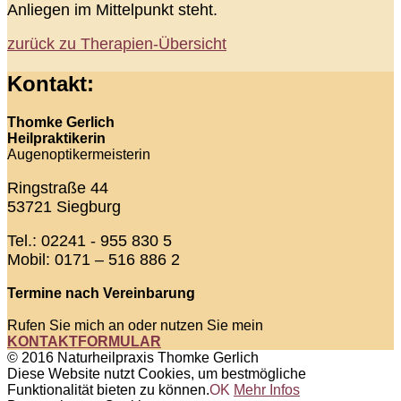
Anliegen im Mittelpunkt steht.
zurück zu Therapien-Übersicht
Kontakt:
Thomke Gerlich
Heilpraktikerin
Augenoptikermeisterin
Ringstraße 44
53721 Siegburg
Tel.: 02241 - 955 830 5
Mobil: 0171 – 516 886 2
Termine nach Vereinbarung
Rufen Sie mich an oder nutzen Sie mein
KONTAKTFORMULAR
© 2016 Naturheilpraxis Thomke Gerlich
Diese Website nutzt Cookies, um bestmögliche
Funktionalität bieten zu können.
OK
Mehr Infos