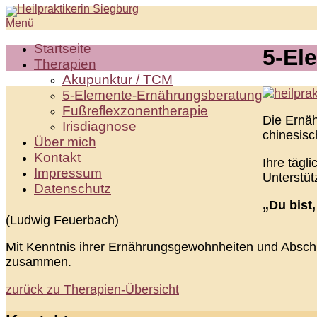
Zum
Menü
Inhalt
springen
Startseite
5-El
Therapien
Akupunktur / TCM
5-Elemente-Ernährungsberatung
Fußreflexzonentherapie
Die Ernä
Irisdiagnose
chinesisc
Über mich
Kontakt
Ihre täg
Impressum
Unterstü
Datenschutz
„Du bist,
(Ludwig Feuerbach)
Mit Kenntnis ihrer Ernährungsgewohnheiten und Abschlu
zusammen.
zurück zu Therapien-Übersicht